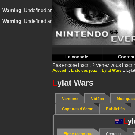
Warning
: Undefined array key "HTTP_REFERER" in
/home/
Warning
: Undefined array key "HTTP_REFERER" in
/home/
La console
Conten
Pas encore inscrit ? Venez vous inscr
Accueil
Liste des jeux
Lylat Wars
Lyla
L
ylat Wars
Versions
Vidéos
Musiques
Captures d'écran
Publicités
L
yl
Fiche technique
Contenu