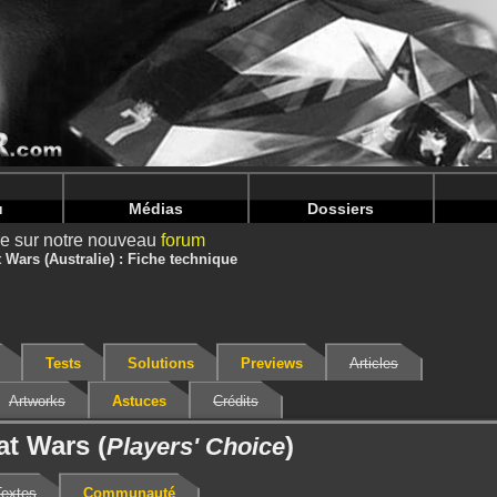
nintendoju/www/Jeu-V2.php
on line
68
nintendoju/www/Jeu-V2.php
on line
72
u
Médias
Dossiers
ire sur notre nouveau
forum
t Wars (Australie) : Fiche technique
Tests
Solutions
Previews
Articles
Artworks
Astuces
Crédits
at Wars (
)
Players' Choice
Textes
Communauté