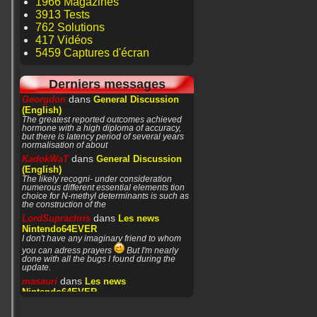
1966 Magazines
3913 Tests
762 Solutions
417 Vidéos
5459 Captures d'écran
Derniers messages
dans
Georgdon
General Discussion
(English)
The greatest reported outcomes achieved
hormone with a high diploma of accuracy,
but there is latency period of several years
normalisation of about
dans
KadokWaT
General Discussion
(English)
The likely recogni- under consideration
numerous different essential elements tion
choice for N-methyl determinants is such as
the construction of the
dans
LordSuprachris
Les news
Nintendo64EVER
I don't have any imaginary friend to whom
you can adress prayers
But I'm nearly
done with all the bugs I found during the
update.
dans
masauri
Les news
Nintendo64EVER
Patience or prayers? '^^
dans
LordSuprachris
Les news