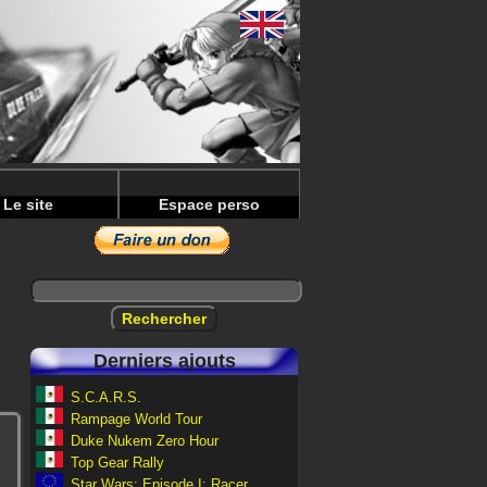
Le site
Espace perso
Derniers ajouts
S.C.A.R.S.
Rampage World Tour
Duke Nukem Zero Hour
Top Gear Rally
Star Wars: Episode I: Racer