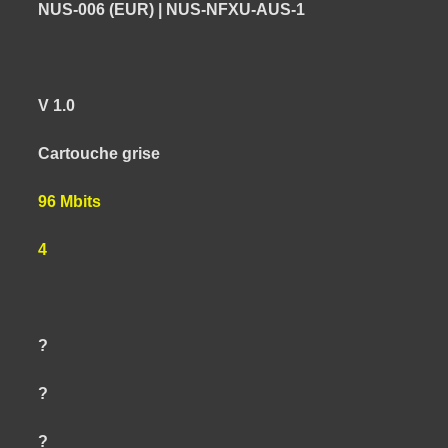
NUS-006 (EUR) | NUS-NFXU-AUS-1
V 1.0
Cartouche grise
96 Mbits
4
?
?
?