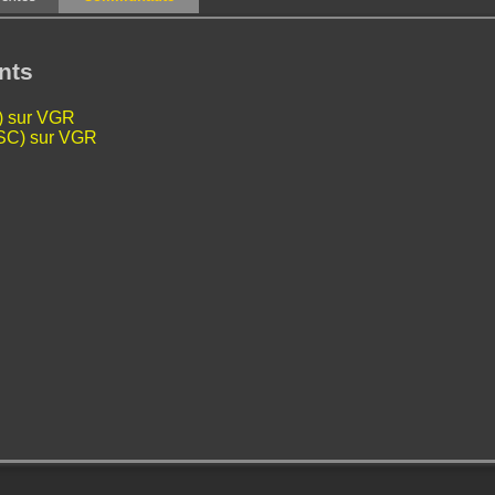
nts
L) sur VGR
TSC) sur VGR
u