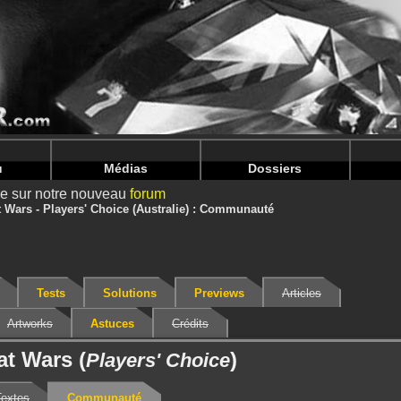
nintendoju/www/Jeu-Communaute.php
on line
69
nintendoju/www/Jeu-Communaute.php
on line
73
u
Médias
Dossiers
ire sur notre nouveau
forum
t Wars - Players' Choice (Australie) : Communauté
Tests
Solutions
Previews
Articles
Artworks
Astuces
Crédits
at Wars (
)
Players' Choice
Textes
Communauté