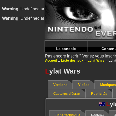
Warning
: Undefined array key "HTTP_REFERER" in
/home/
Warning
: Undefined array key "HTTP_REFERER" in
/home/
La console
Conten
Pas encore inscrit ? Venez vous inscr
Accueil
Liste des jeux
Lylat Wars
Lyla
L
ylat Wars
Versions
Vidéos
Musiques
Captures d'écran
Publicités
L
yl
Fiche technique
Contenu