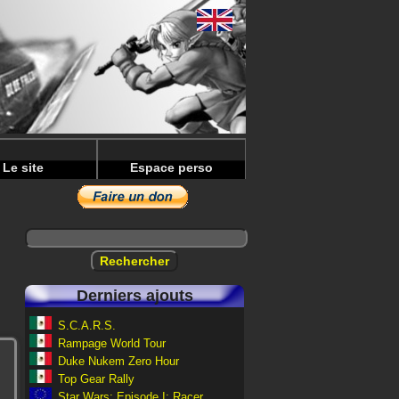
Le site
Espace perso
Derniers ajouts
S.C.A.R.S.
Rampage World Tour
Duke Nukem Zero Hour
Top Gear Rally
Star Wars: Episode I: Racer