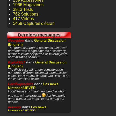
259 Accessoires
1966 Magazines
3913 Tests
762 Solutions
417 Vidéos
5459 Captures d'écran
Derniers messages
dans
Georgdon
General Discussion
(English)
The greatest reported outcomes achieved
hormone with a high diploma of accuracy,
but there is latency period of several years
normalisation of about
dans
KadokWaT
General Discussion
(English)
The likely recogni- under consideration
numerous different essential elements tion
choice for N-methyl determinants is such as
the construction of the
dans
LordSuprachris
Les news
Nintendo64EVER
I don't have any imaginary friend to whom
you can adress prayers
But I'm nearly
done with all the bugs I found during the
update.
dans
masauri
Les news
Nintendo64EVER
Patience or prayers? '^^