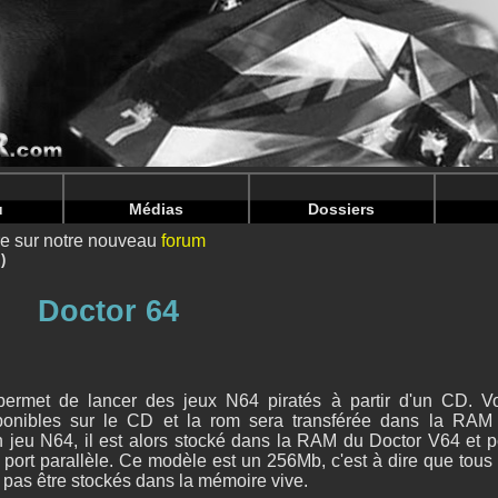
nintendoju/www/DC_LireContenu-V2.php
on line
115
nintendoju/www/DC_LireContenu-V2.php
on line
119
u
Médias
Dossiers
ire sur notre nouveau
forum
)
Doctor 64
permet de lancer des jeux N64 piratés à partir d'un CD. V
sponibles sur le CD et la rom sera transférée dans la RAM
 un jeu N64, il est alors stocké dans la RAM du Doctor V64 et p
e port parallèle. Ce modèle est un 256Mb, c'est à dire que tous 
 pas être stockés dans la mémoire vive.