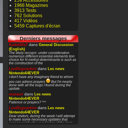
259 Accessoires
1966 Magazines
3913 Tests
762 Solutions
417 Vidéos
5459 Captures d'écran
Derniers messages
dans
KadokWaT
General Discussion
(English)
The likely recogni- under consideration
numerous different essential elements tion
choice for N-methyl determinants is such as
the construction of the
dans
LordSuprachris
Les news
Nintendo64EVER
I don't have any imaginary friend to whom
you can adress prayers
But I'm nearly
done with all the bugs I found during the
update.
dans
masauri
Les news
Nintendo64EVER
Patience or prayers? '^^
dans
LordSuprachris
Les news
Nintendo64EVER
Dear visitors, during the week I will attempt
to make some necessary updates that
cannot wait for the completion of the long-
awaited V3 of the site.