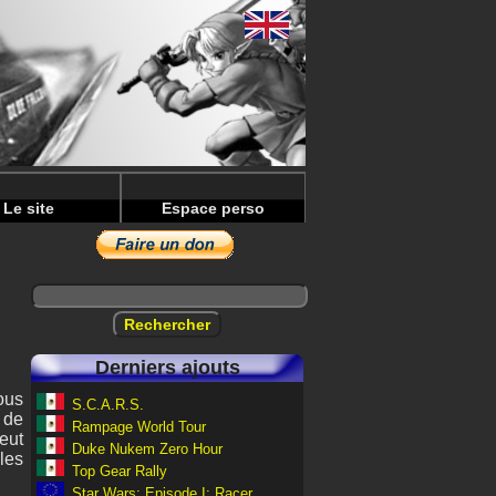
Le site
Espace perso
Derniers ajouts
ous
S.C.A.R.S.
 de
Rampage World Tour
eut
Duke Nukem Zero Hour
les
Top Gear Rally
Star Wars: Episode I: Racer