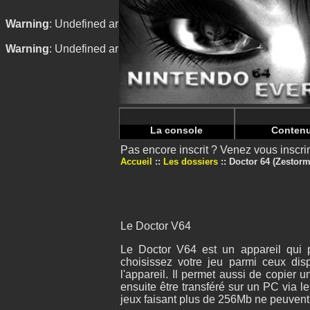
Warning
: Undefined array key "HTTP_REFERER" in
/home/
Warning
: Undefined array key "HTTP_REFERER" in
/home/
La console
Conten
Pas encore inscrit ? Venez vous inscr
Accueil
Les dossiers
Doctor 64 (Zestorm
Le Doctor V64
Le Doctor V64 est un appareil qui 
choisissez votre jeu parmi ceux di
l'appareil. Il permet aussi de copier
ensuite être transféré sur un PC via l
jeux faisant plus de 256Mb ne peuvent