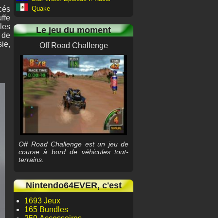
Quake
cés
uffe
les
Le jeu du moment
 de
ie,
Off Road Challenge
Off Road Challenge est un jeu de
course à bord de véhicules tout-
terrains.
Nintendo64EVER, c'est
1693 Jeux
165 Bundles