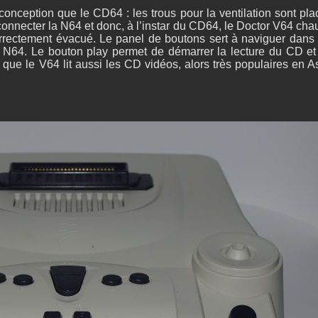
onception que le CD64 : les trous pour la ventilation sont pla
t connecter la N64 et donc, à l’instar du CD64, le Doctor V64 cha
orrectement évacué. Le panel de boutons sert à naviguer dans 
d N64. Le bouton play permet de démarrer la lecture du CD et
que le V64 lit aussi les CD vidéos, alors très populaires en As