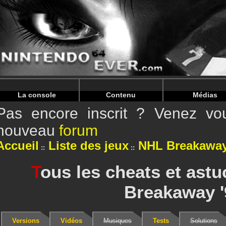
Warning
: Undefined array key "HTTP_REFERER" in
/home/
Warning
: Undefined array key "HTTP_REFERER" in
/home/
La console
Contenu
Médias
Pas encore inscrit ? Venez vou
nouveau
forum
Accueil
Liste des jeux
NHL Breakaway
T
ous les cheats et ast
Breakaway '
Versions
Vidéos
Musiques
Tests
Solutions