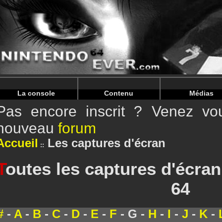
Warning
: Undefined array key "HTTP_REFERER" in
/home/
Warning
: Undefined array key "HTTP_REFERER" in
/home/
La console
Contenu
Médias
Pas encore inscrit ? Venez vou
nouveau
forum
Accueil
Les captures d'écran
T
outes les captures d'écra
64
#
-
A
-
B
-
C
-
D
-
E
-
F
- G -
H
-
I
-
J
-
K
-