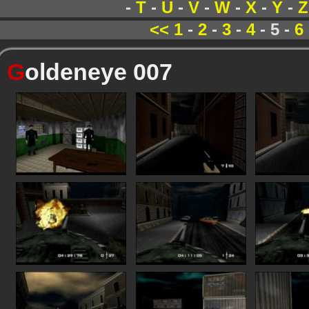
-
T
-
U
-
V
-
W
-
X
-
Y
-
Z
<<
1
-
2
-
3
-
4
- 5 -
6
G
oldeneye 007