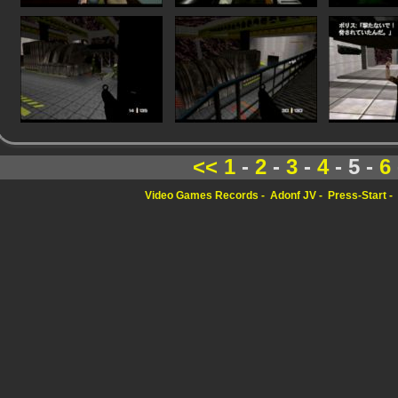
<<
1
-
2
-
3
-
4
- 5 -
6
Video Games Records
Adonf JV
Press-Start