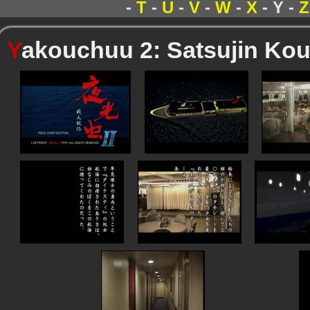
-
T
-
U
-
V
-
W
-
X
- Y -
Z
Y
akouchuu 2: Satsujin Kou