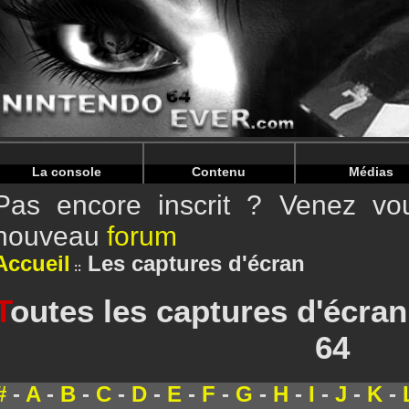
Warning
: Undefined array key "HTTP_REFERER" in
/home/
Warning
: Undefined array key "HTTP_REFERER" in
/home/
La console
Contenu
Médias
Pas encore inscrit ? Venez vou
nouveau
forum
Accueil
Les captures d'écran
T
outes les captures d'écra
64
#
-
A
-
B
-
C
-
D
-
E
-
F
-
G
-
H
-
I
-
J
-
K
-