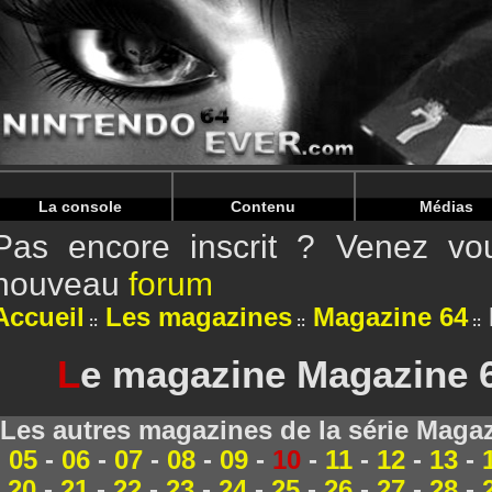
Warning
: Undefined array key "HTTP_REFERER" in
/home/
Warning
: Undefined array key "HTTP_REFERER" in
/home/
La console
Contenu
Médias
Pas encore inscrit ? Venez vou
nouveau
forum
Accueil
Les magazines
Magazine 64
L
e magazine Magazine 64
Les autres magazines de la série Magaz
05
-
06
-
07
-
08
-
09
-
10
-
11
-
12
-
13
-
20
-
21
-
22
-
23
-
24
-
25
-
26
-
27
-
28
-