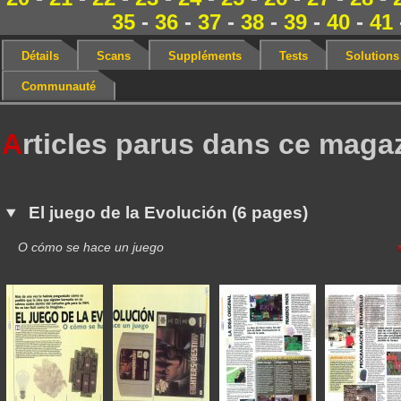
35
-
36
-
37
-
38
-
39
-
40
-
41
Détails
Scans
Suppléments
Tests
Solutions
Communauté
A
rticles parus dans ce maga
El juego de la Evolución (6 pages)
O cómo se hace un juego