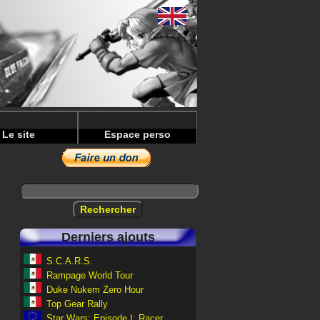
Le site
Espace perso
Derniers ajouts
S.C.A.R.S.
Rampage World Tour
Duke Nukem Zero Hour
Top Gear Rally
Star Wars: Episode I: Racer