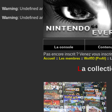
Warning
: Undefined array key "HTTP_REFERER" in
/home/n
Warning
: Undefined array key "HTTP_REFERER" in
/home/n
La console
Conten
Pas encore inscrit ? Venez vous inscr
Accueil
Les membres
Wolf93 (Profil)
L
L
a collect