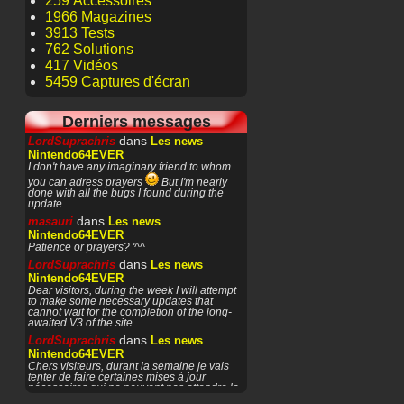
259 Accessoires
1966 Magazines
3913 Tests
762 Solutions
417 Vidéos
5459 Captures d'écran
Derniers messages
dans
LordSuprachris
Les news
Nintendo64EVER
I don't have any imaginary friend to whom
you can adress prayers
But I'm nearly
done with all the bugs I found during the
update.
dans
masauri
Les news
Nintendo64EVER
Patience or prayers? '^^
dans
LordSuprachris
Les news
Nintendo64EVER
Dear visitors, during the week I will attempt
to make some necessary updates that
cannot wait for the completion of the long-
awaited V3 of the site.
dans
LordSuprachris
Les news
Nintendo64EVER
Chers visiteurs, durant la semaine je vais
tenter de faire certaines mises à jour
nécessaires qui ne peuvent pas attendre la
finalisation de