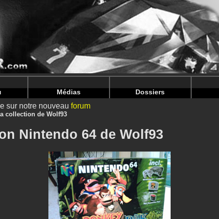
intendoju/www/Voir-Collection.php
on line
64
intendoju/www/Voir-Collection.php
on line
68
u
Médias
Dossiers
ire sur notre nouveau
forum
a collection de Wolf93
ion Nintendo 64 de Wolf93