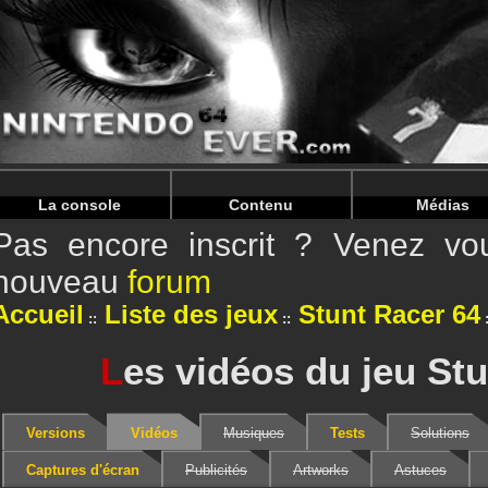
Warning
: Undefined array key "HTTP_REFERER" in
/home/
Warning
: Undefined array key "HTTP_REFERER" in
/home/
La console
Contenu
Médias
Pas encore inscrit ? Venez vou
nouveau
forum
Accueil
Liste des jeux
Stunt Racer 64
L
es vidéos du jeu St
Versions
Vidéos
Musiques
Tests
Solutions
Captures d'écran
Publicités
Artworks
Astuces