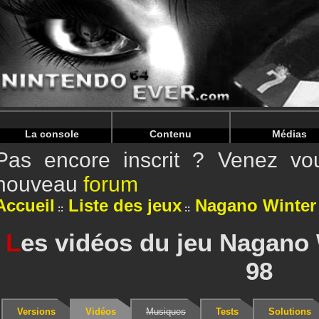
Warning
: Undefined array key "HTTP_REFERER" in
/home/
Warning
: Undefined array key "HTTP_REFERER" in
/home/
La console
Contenu
Médias
Pas encore inscrit ? Venez vou
nouveau
forum
Accueil
Liste des jeux
Nagano Winter
L
es vidéos du jeu Nagano
98
Versions
Vidéos
Musiques
Tests
Solutions