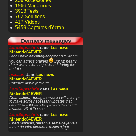
259 Accessoires
1966 Magazines
3913 Tests
762 Solutions
417 Vidéos
5459 Captures d'écran
Derniers messages
dans
LordSuprachris
Les news
Nintendo64EVER
I don't have any imaginary friend to whom
you can adress prayers
But I'm nearly
done with all the bugs I found during the
update.
dans
masauri
Les news
Nintendo64EVER
Patience or prayers? '^^
dans
LordSuprachris
Les news
Nintendo64EVER
Dear visitors, during the week I will attempt
to make some necessary updates that
cannot wait for the completion of the long-
awaited V3 of the site.
dans
LordSuprachris
Les news
Nintendo64EVER
Chers visiteurs, durant la semaine je vais
tenter de faire certaines mises à jour
nécessaires qui ne peuvent pas attendre la
finalisation de