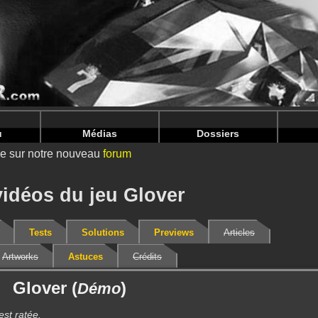
nintendoju/www/Videos-V2.php
on line
68
nintendoju/www/Videos-V2.php
on line
72
u
Médias
Dossiers
ire sur notre nouveau
forum
vidéos du jeu Glover
Tests
Solutions
Previews
Articles
Artworks
Astuces
Crédits
Glover (
)
Démo
est ratée.