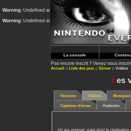
Warning
: Undefined array key "HTTP_REFERER" in
/home/
Warning
: Undefined array key "HTTP_REFERER" in
/home/
La console
Conten
Pas encore inscrit ? Venez vous inscr
Accueil
Liste des jeux
Glover
Vidéos
L
es 
Versions
Vidéos
Musiques
Captures d'écran
Publicités
Un jeu original, mais dont la réalisation 