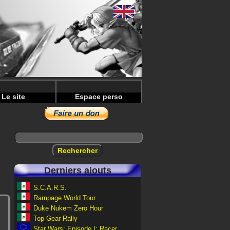
Le site
Espace perso
Derniers ajouts
S.C.A.R.S.
Rampage World Tour
Duke Nukem Zero Hour
Top Gear Rally
Star Wars: Episode I: Racer