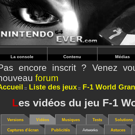
Warning
: Undefined array key "HTTP_REFERER" in
/home/
Warning
: Undefined array key "HTTP_REFERER" in
/home/
La console
Contenu
Médias
Pas encore inscrit ? Venez vou
nouveau
forum
Accueil
Liste des jeux
F-1 World Gran
L
es vidéos du jeu F-1 W
Versions
Vidéos
Musiques
Tests
Solutions
Captures d'écran
Publicités
Artworks
Astuces