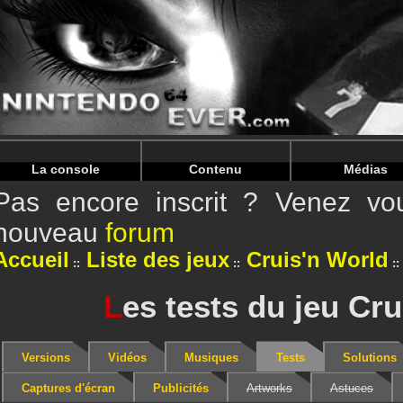
Warning
: Undefined array key "HTTP_REFERER" in
/home/
Warning
: Undefined array key "HTTP_REFERER" in
/home/
La console
Contenu
Médias
Pas encore inscrit ? Venez vou
nouveau
forum
Accueil
Liste des jeux
Cruis'n World
L
es tests du jeu Cr
Versions
Vidéos
Musiques
Tests
Solutions
Captures d'écran
Publicités
Artworks
Astuces