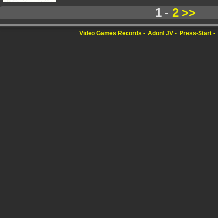
1 -
2
>>
Video Games Records
Adonf JV
Press-Start