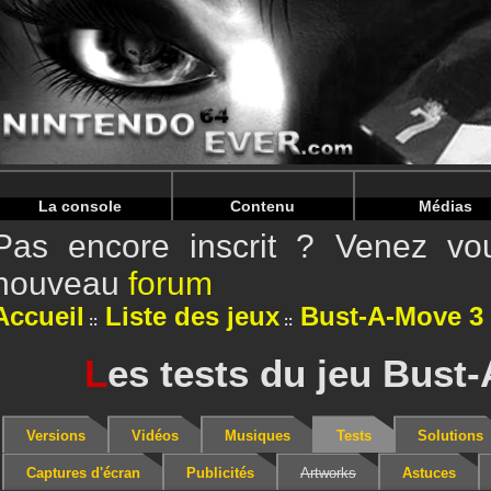
Warning
: Undefined array key "HTTP_REFERER" in
/home/
Warning
: Undefined array key "HTTP_REFERER" in
/home/
La console
Contenu
Médias
Pas encore inscrit ? Venez vou
nouveau
forum
Accueil
Liste des jeux
Bust-A-Move 3
L
es tests du jeu Bust
Versions
Vidéos
Musiques
Tests
Solutions
Captures d'écran
Publicités
Artworks
Astuces