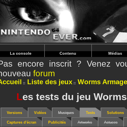
Warning
: Undefined array key "HTTP_REFERER" in
/home/
Warning
: Undefined array key "HTTP_REFERER" in
/home/
La console
Contenu
Médias
Pas encore inscrit ? Venez vou
nouveau
forum
Accueil
Liste des jeux
Worms Armag
L
es tests du jeu Worm
Versions
Vidéos
Musiques
Tests
Solutions
Captures d'écran
Publicités
Artworks
Astuces