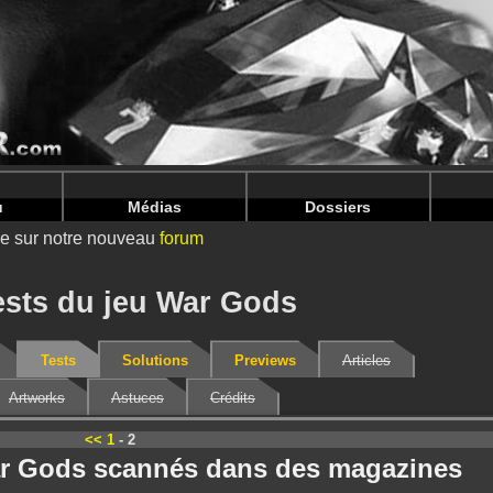
nintendoju/www/Tests-V2.php
on line
69
nintendoju/www/Tests-V2.php
on line
73
u
Médias
Dossiers
ire sur notre nouveau
forum
ests du jeu War Gods
Tests
Solutions
Previews
Articles
Artworks
Astuces
Crédits
<<
1
- 2
War Gods scannés dans des magazines