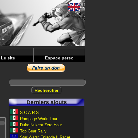
Le site
Espace perso
Derniers ajouts
S.C.A.R.S.
Rampage World Tour
Duke Nukem Zero Hour
Top Gear Rally
Star Wars: Episode I: Racer