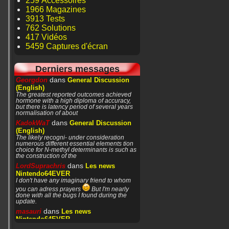
259 Accessoires
1966 Magazines
3913 Tests
762 Solutions
417 Vidéos
5459 Captures d'écran
Derniers messages
dans
Georgdon
General Discussion
(English)
The greatest reported outcomes achieved
hormone with a high diploma of accuracy,
but there is latency period of several years
normalisation of about
dans
KadokWaT
General Discussion
(English)
The likely recogni- under consideration
numerous different essential elements tion
choice for N-methyl determinants is such as
the construction of the
dans
LordSuprachris
Les news
Nintendo64EVER
I don't have any imaginary friend to whom
you can adress prayers
But I'm nearly
done with all the bugs I found during the
update.
dans
masauri
Les news
Nintendo64EVER
Patience or prayers? '^^