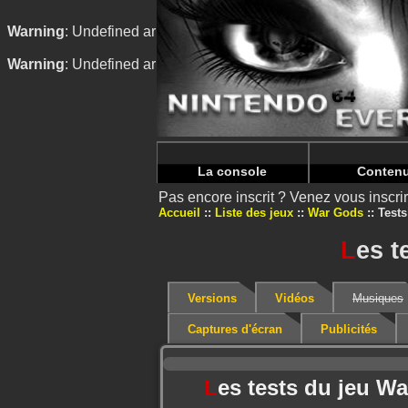
Warning
: Undefined array key "HTTP_REFERER" in
/home/
Warning
: Undefined array key "HTTP_REFERER" in
/home/
La console
Conten
Pas encore inscrit ? Venez vous inscr
Accueil
Liste des jeux
War Gods
Tests
L
es t
Versions
Vidéos
Musiques
Captures d'écran
Publicités
L
es tests du jeu 