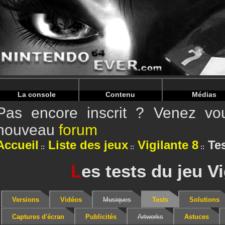
Warning
: Undefined array key "HTTP_REFERER" in
/home/
Warning
: Undefined array key "HTTP_REFERER" in
/home/
La console
Contenu
Médias
Pas encore inscrit ? Venez vou
nouveau
forum
Accueil
Liste des jeux
Vigilante 8
Te
L
es tests du jeu Vi
Versions
Vidéos
Musiques
Tests
Solutions
Captures d'écran
Publicités
Artworks
Astuces