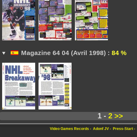
Magazine 64 04 (Avril 1998) :
84 %
1 -
2
>>
Video Games Records
Adonf JV
Press-Start