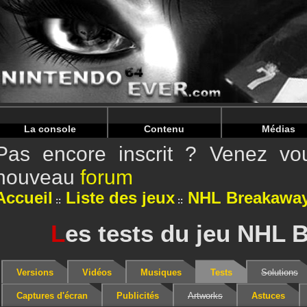
Warning
: Undefined array key "HTTP_REFERER" in
/home/
Warning
: Undefined array key "HTTP_REFERER" in
/home/
La console
Contenu
Médias
Pas encore inscrit ? Venez vou
nouveau
forum
Accueil
Liste des jeux
NHL Breakaway
L
es tests du jeu NHL 
Versions
Vidéos
Musiques
Tests
Solutions
Captures d'écran
Publicités
Artworks
Astuces