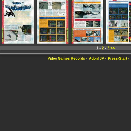
1 -
2
-
3
>>
Video Games Records
Adonf JV
Press-Start