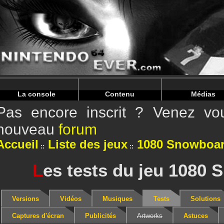
Warning
: Undefined array key "HTTP_REFERER" in
/home/
Warning
: Undefined array key "HTTP_REFERER" in
/home/
La console
Contenu
Médias
Pas encore inscrit ? Venez vou
nouveau
forum
Accueil
Liste des jeux
1080 Snowboa
L
es tests du jeu 1080
Versions
Vidéos
Musiques
Tests
Solutions
Captures d'écran
Publicités
Artworks
Astuces