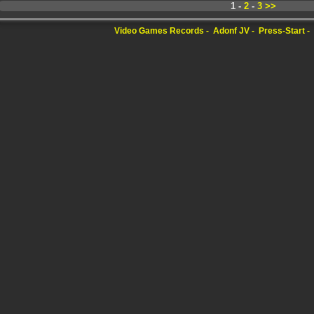
1 -
2
-
3
>>
Video Games Records
Adonf JV
Press-Start