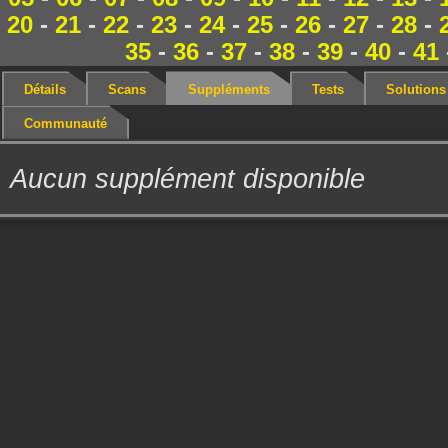
20
-
21
-
22
-
23
-
24
-
25
-
26
-
27
-
28
-
35
-
36
-
37
-
38
-
39
-
40
-
41
Détails
Scans
Suppléments
Tests
Solutions
Communauté
Aucun supplément disponible