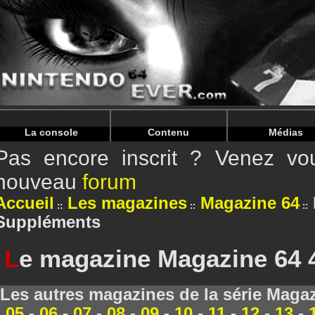
Warning
: Undefined array key "HTTP_REFERER" in
/home/
Warning
: Undefined array key "HTTP_REFERER" in
/home/
La console
Contenu
Médias
Pas encore inscrit ? Venez vou
nouveau
forum
Accueil
Les magazines
Magazine 64
Suppléments
L
e magazine Magazine 64 
Les autres magazines de la série Magaz
05
-
06
-
07
-
08
-
09
-
10
-
11
-
12
-
13
-