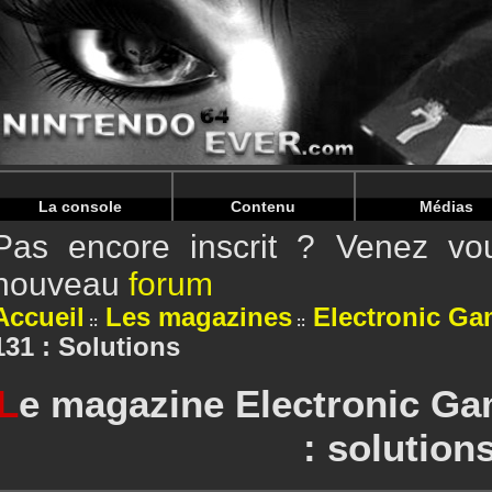
Warning
: Undefined array key "HTTP_REFERER" in
/home/
Warning
: Undefined array key "HTTP_REFERER" in
/home/
La console
Contenu
Médias
Pas encore inscrit ? Venez vou
nouveau
forum
Accueil
Les magazines
Electronic Ga
131 : Solutions
L
e magazine Electronic Ga
: solution