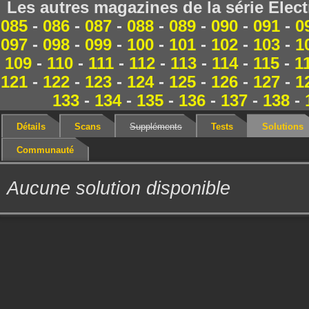
Les autres magazines de la série Elec
085
-
086
-
087
-
088
-
089
-
090
-
091
-
0
097
-
098
-
099
-
100
-
101
-
102
-
103
-
1
109
-
110
-
111
-
112
-
113
-
114
-
115
-
1
121
-
122
-
123
-
124
-
125
-
126
-
127
-
1
133
-
134
-
135
-
136
-
137
-
138
-
Détails
Scans
Suppléments
Tests
Solutions
Communauté
Aucune solution disponible