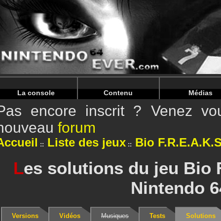
Warning
: Undefined array key "HTTP_REFERER" in
/home/
Warning
: Undefined array key "HTTP_REFERER" in
/home/
La console
Contenu
Médias
Pas encore inscrit ? Venez vou
nouveau
forum
Accueil
Liste des jeux
Bio F.R.E.A.K.S
L
es solutions du jeu Bio 
Nintendo 6
Versions
Vidéos
Musiques
Tests
Solutions