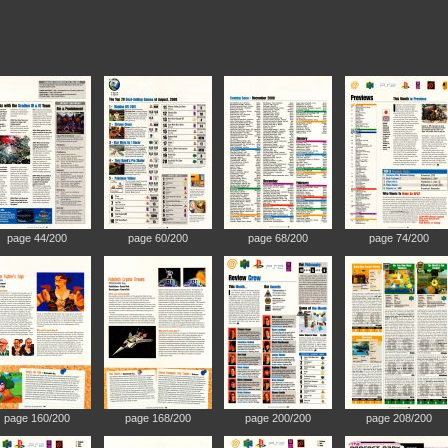
page 44/200
page 60/200
page 68/200
page 74/200
page 160/200
page 168/200
page 200/200
page 208/200