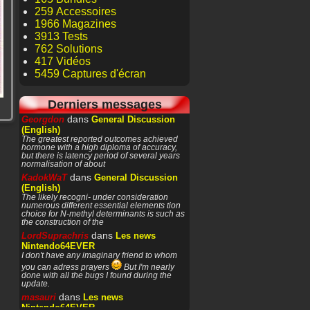
259 Accessoires
1966 Magazines
3913 Tests
762 Solutions
417 Vidéos
5459 Captures d'écran
Derniers messages
dans
Georgdon
General Discussion
(English)
The greatest reported outcomes achieved
hormone with a high diploma of accuracy,
but there is latency period of several years
normalisation of about
dans
KadokWaT
General Discussion
(English)
The likely recogni- under consideration
numerous different essential elements tion
choice for N-methyl determinants is such as
the construction of the
dans
LordSuprachris
Les news
Nintendo64EVER
I don't have any imaginary friend to whom
you can adress prayers
But I'm nearly
done with all the bugs I found during the
update.
dans
masauri
Les news
Nintendo64EVER