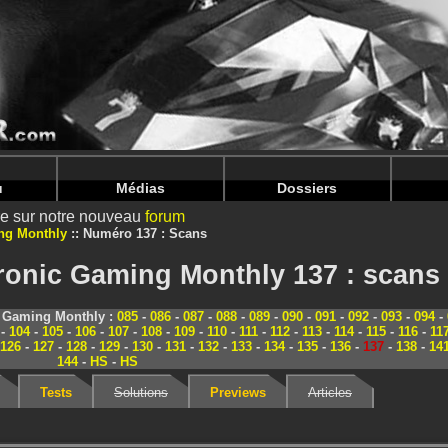
nintendoju/www/Magazine-Scans.php
on line
70
nintendoju/www/Magazine-Scans.php
on line
74
u
Médias
Dossiers
ire sur notre nouveau
forum
ng Monthly
Numéro 137 : Scans
ronic Gaming Monthly 137 : scans
c Gaming Monthly :
085
-
086
-
087
-
088
-
089
-
090
-
091
-
092
-
093
-
094
-
-
104
-
105
-
106
-
107
-
108
-
109
-
110
-
111
-
112
-
113
-
114
-
115
-
116
-
11
126
-
127
-
128
-
129
-
130
-
131
-
132
-
133
-
134
-
135
-
136
-
137
-
138
-
14
144
-
HS
-
HS
Tests
Solutions
Previews
Articles