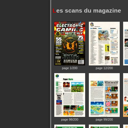
L
es scans du magazine
page 1/200
page 12/200
page 98/200
page 99/200