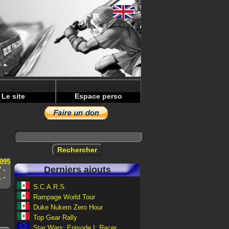
Le site
Espace perso
095
Derniers ajouts
7
-
1
-
S.C.A.R.S.
Rampage World Tour
Duke Nukem Zero Hour
Top Gear Rally
Star Wars: Episode I: Racer