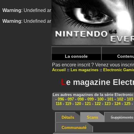
Warning
: Undefined array key "HTTP_REFERER" in
/home/
Warning
: Undefined array key "HTTP_REFERER" in
/home/
La console
Conten
Pas encore inscrit ? Venez vous inscr
Accueil
Les magazines
Electronic Gami
L
e magazine Elect
Les autres magazines de la série Electroni
-
096
-
097
-
098
-
099
-
100
-
101
-
102
-
103
118
-
119
-
120
-
121
-
122
-
123
-
124
-
125
-
Détails
Scans
Suppléments
Communauté