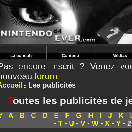
Warning
: Undefined array key "HTTP_REFERER" in
/home/
Warning
: Undefined array key "HTTP_REFERER" in
/home/
La console
Contenu
Médias
Pas encore inscrit ? Venez vou
nouveau
forum
Accueil
Les publicités
T
outes les publicités de 
#
-
A
-
B
-
C
-
D
-
E
-
F
-
G
-
H
-
I
-
J
-
K
-
-
T
-
U
-
V
-
W
-
X
-
Y
- Z