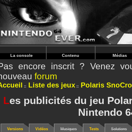
Warning
: Undefined array key "HTTP_REFERER" in
/home/
Warning
: Undefined array key "HTTP_REFERER" in
/home/
La console
Contenu
Médias
Pas encore inscrit ? Venez vou
nouveau
forum
Accueil
Liste des jeux
Polaris SnoCr
L
es publicités du jeu Pol
Nintendo 6
Versions
Vidéos
Musiques
Tests
Solutions