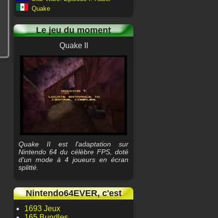
Quake
Le jeu du moment
Quake II
Quake II est l'adaptation sur
Nintendo 64 du célèbre FPS, doté
d'un mode à 4 joueurs en écran
splitté.
Nintendo64EVER, c'est
1693 Jeux
165 Bundles