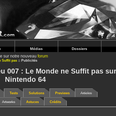
nintendoju/www/Photos-Jeux-V2.php
on line
92
nintendoju/www/Photos-Jeux-V2.php
on line
96
u
Médias
Dossiers
ire sur notre nouveau
forum
 Suffit pas
Publicités
eu 007 : Le Monde ne Suffit pas su
Nintendo 64
Tests
Solutions
Previews
Articles
Artworks
Astuces
Crédits