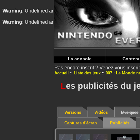
Warning
: Undefined array key "HTTP_REFERER" in
/home/
Warning
: Undefined array key "HTTP_REFERER" in
/home/
La console
Conten
Pas encore inscrit ? Venez vous inscr
Accueil
Liste des jeux
007 : Le Monde ne
L
es publicités du j
Versions
Vidéos
Musiques
Captures d'écran
Publicités