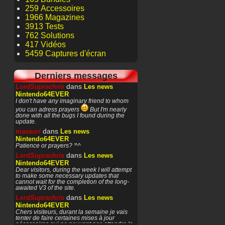
259 Accessoires
1966 Magazines
3913 Tests
762 Solutions
417 Vidéos
5459 Captures d'écran
Derniers messages
dans
LordSuprachris
Les news
Nintendo64EVER
I don't have any imaginary friend to whom
you can adress prayers
But I'm nearly
done with all the bugs I found during the
update.
dans
masauri
Les news
Nintendo64EVER
Patience or prayers? '^^
dans
LordSuprachris
Les news
Nintendo64EVER
Dear visitors, during the week I will attempt
to make some necessary updates that
cannot wait for the completion of the long-
awaited V3 of the site.
dans
LordSuprachris
Les news
Nintendo64EVER
Chers visiteurs, durant la semaine je vais
tenter de faire certaines mises à jour
nécessaires qui ne peuvent pas attendre la