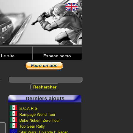
Le site
Espace perso
r
Derniers ajouts
S.C.A.R.S.
Rampage World Tour
Duke Nukem Zero Hour
Top Gear Rally
Star Wars: Episode I: Racer