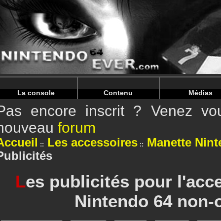
Warning
: Undefined array key "HTTP_REFERER" in
/home/n
Warning
: Undefined array key "HTTP_REFERER" in
/home/n
La console
Contenu
Médias
Pas encore inscrit ? Venez vou
nouveau
forum
Accueil
Les accessoires
Manette Nint
Publicités
L
es publicités pour l'ac
Nintendo 64 non-of