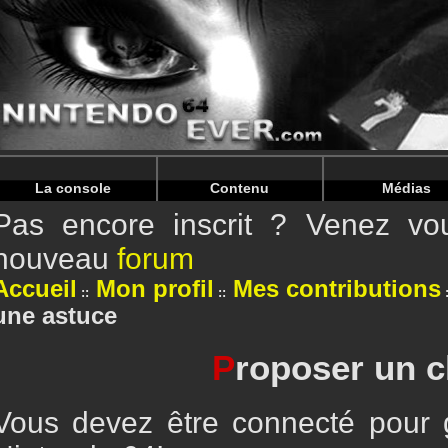
Warning
: Undefined array key "HTTP_REFERER" in
/home/
Warning
: Undefined array key "HTTP_REFERER" in
/home/
La console
Contenu
Médias
Pas encore inscrit ? Venez vou
nouveau
forum
Accueil
Mon profil
Mes contributions
une astuce
P
roposer un c
Vous devez être connecté pour g