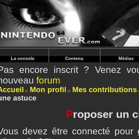
Warning
: Undefined array key "HTTP_REFERER" in
/home/
Warning
: Undefined array key "HTTP_REFERER" in
/home/
La console
Contenu
Médias
Pas encore inscrit ? Venez vou
nouveau
forum
Accueil
Mon profil
Mes contributions
une astuce
P
roposer un c
Vous devez être connecté pour g