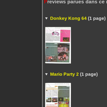
P
reviews parues dans ce
Donkey Kong 64
(1 page)
Mario Party 2
(1 page)