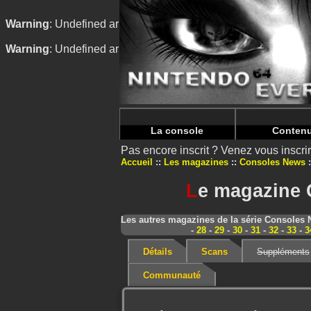
Warning
: Undefined array key "HTTP_REFERER" in
/home/
Warning
: Undefined array key "HTTP_REFERER" in
/home/
La console
Conten
Pas encore inscrit ? Venez vous inscr
Accueil
Les magazines
Consoles News
L
e magazine 
Les autres magazines de la série Consoles
-
28
-
29
-
30
-
31
-
32
-
33
-
3
Détails
Scans
Suppléments
Communauté