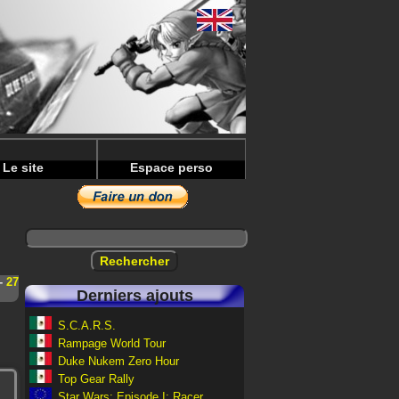
Le site
Espace perso
-
27
Derniers ajouts
S.C.A.R.S.
Rampage World Tour
Duke Nukem Zero Hour
Top Gear Rally
Star Wars: Episode I: Racer