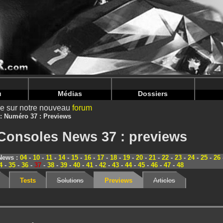
nintendoju/www/Magazine-Previews.php
on line
70
nintendoju/www/Magazine-Previews.php
on line
74
u
Médias
Dossiers
ire sur notre nouveau
forum
Numéro 37 : Previews
Consoles News 37 : previews
 News :
04
-
10
-
11
-
14
-
15
-
16
-
17
-
18
-
19
-
20
-
21
-
22
-
23
-
24
-
25
-
26
4
-
35
-
36
-
37
-
38
-
39
-
40
-
41
-
42
-
43
-
44
-
45
-
46
-
47
-
48
Tests
Solutions
Previews
Articles