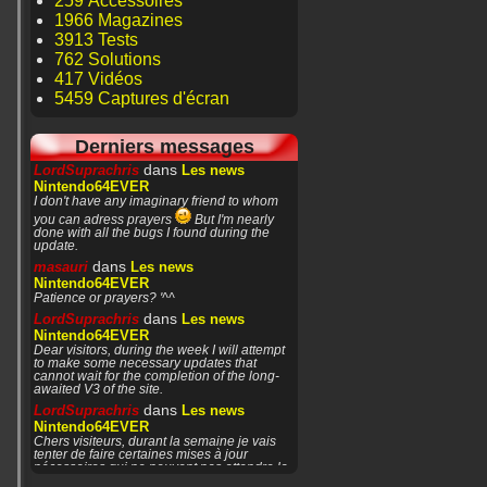
259 Accessoires
1966 Magazines
3913 Tests
762 Solutions
417 Vidéos
5459 Captures d'écran
Derniers messages
dans
LordSuprachris
Les news
Nintendo64EVER
I don't have any imaginary friend to whom
you can adress prayers
But I'm nearly
done with all the bugs I found during the
update.
dans
masauri
Les news
Nintendo64EVER
Patience or prayers? '^^
dans
LordSuprachris
Les news
Nintendo64EVER
Dear visitors, during the week I will attempt
to make some necessary updates that
cannot wait for the completion of the long-
awaited V3 of the site.
dans
LordSuprachris
Les news
Nintendo64EVER
Chers visiteurs, durant la semaine je vais
tenter de faire certaines mises à jour
nécessaires qui ne peuvent pas attendre la
finalisation de