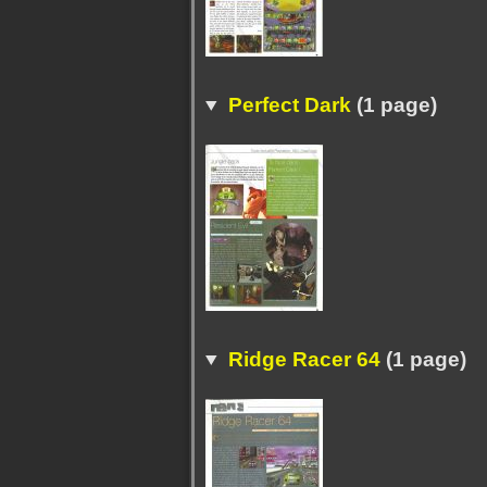
Perfect Dark
(1 page)
Ridge Racer 64
(1 page)