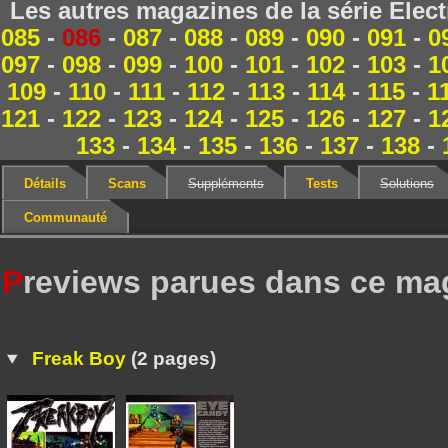
Les autres magazines de la série Elec
085
-
086
-
087
-
088
-
089
-
090
-
091
-
0
097
-
098
-
099
-
100
-
101
-
102
-
103
-
1
109
-
110
-
111
-
112
-
113
-
114
-
115
-
1
121
-
122
-
123
-
124
-
125
-
126
-
127
-
1
133
-
134
-
135
-
136
-
137
-
138
-
Détails
Scans
Suppléments
Tests
Solutions
Communauté
P
reviews parues dans ce ma
Freak Boy
(2 pages)