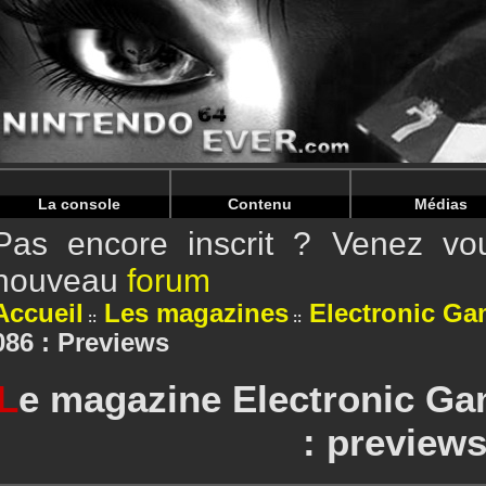
Warning
: Undefined array key "HTTP_REFERER" in
/home/
Warning
: Undefined array key "HTTP_REFERER" in
/home/
La console
Contenu
Médias
Pas encore inscrit ? Venez vou
nouveau
forum
Accueil
Les magazines
Electronic Ga
086 : Previews
L
e magazine Electronic Ga
: preview