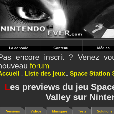
Warning
: Undefined array key "HTTP_REFERER" in
/home/
Warning
: Undefined array key "HTTP_REFERER" in
/home/
La console
Contenu
Médias
Pas encore inscrit ? Venez vou
nouveau
forum
Accueil
Liste des jeux
Space Station S
L
es previews du jeu Space
Valley sur Ninte
Versions
Vidéos
Musiques
Tests
Solutions