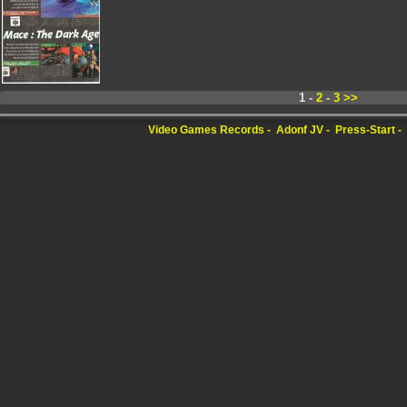
1 -
2
-
3
>>
Video Games Records
Adonf JV
Press-Start