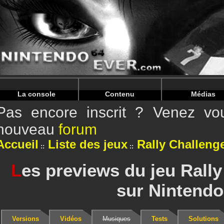
Warning
: Undefined array key "HTTP_REFERER" in
/home/
Warning
: Undefined array key "HTTP_REFERER" in
/home/
La console
Contenu
Médias
Pas encore inscrit ? Venez vou
nouveau
forum
Accueil
Liste des jeux
Rally Challeng
L
es previews du jeu Rall
sur Nintendo
Versions
Vidéos
Musiques
Tests
Solutions