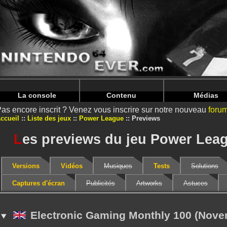
Warning
: Undefined array key "HTTP_REFERER" in
/home/
Warning
: Undefined array key "HTTP_REFERER" in
/home/
La console
Contenu
Médias
as encore inscrit ? Venez vous inscrire sur notre nouveau
foru
ccueil
Liste des jeux
Power League
Previews
L
es previews du jeu Power Lea
Versions
Vidéos
Musiques
Tests
Solutions
Captures d'écran
Publicités
Artworks
Astuces
Electronic Gaming Monthly 100 (Nove