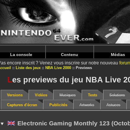
Warning
: Undefined array key "HTTP_REFERER" in
/home/
Warning
: Undefined array key "HTTP_REFERER" in
/home/
La console
Contenu
Médias
as encore inscrit ? Venez vous inscrire sur notre nouveau
foru
ccueil
Liste des jeux
NBA Live 2000
Previews
L
es previews du jeu NBA Live 2
Versions
Vidéos
Musiques
Tests
Solutions
Captures d'écran
Publicités
Artworks
Astuces
Electronic Gaming Monthly 123 (Octob