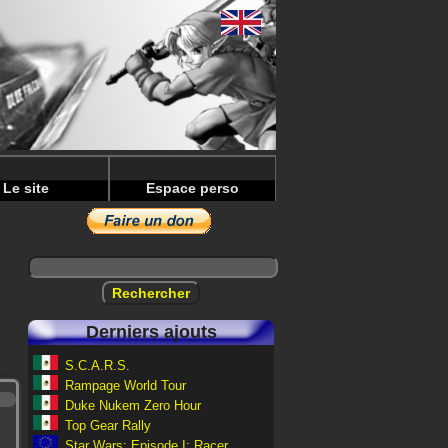
Le site
Espace perso
Derniers ajouts
S.C.A.R.S.
Rampage World Tour
Duke Nukem Zero Hour
Top Gear Rally
Star Wars: Episode I: Racer