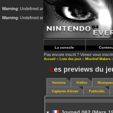
Warning
: Undefined array key "HTTP_REFERER" in
/home/
Warning
: Undefined array key "HTTP_REFERER" in
/home/
La console
Conten
Pas encore inscrit ? Venez vous inscr
Accueil
Liste des jeux
Mischief Makers
L
es previews du je
Versions
Vidéos
Musiques
Captures d'écran
Publicités
Joypad 062 (Mars 1