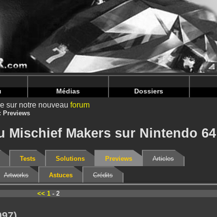
nintendoju/www/Previews-V2.php
on line
71
nintendoju/www/Previews-V2.php
on line
75
u
Médias
Dossiers
ire sur notre nouveau
forum
Previews
u Mischief Makers sur Nintendo 64
Tests
Solutions
Previews
Articles
Artworks
Astuces
Crédits
<<
1
- 2
997)