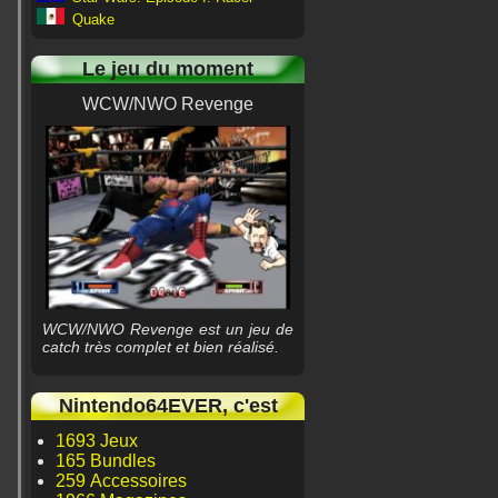
Quake
Le jeu du moment
WCW/NWO Revenge
WCW/NWO Revenge est un jeu de
catch très complet et bien réalisé.
Nintendo64EVER, c'est
1693 Jeux
165 Bundles
259 Accessoires