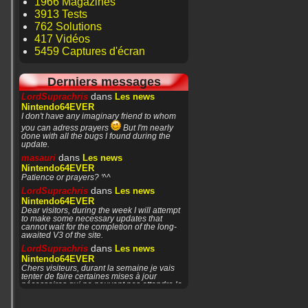
1966 Magazines
3913 Tests
762 Solutions
417 Vidéos
5459 Captures d'écran
Derniers messages
dans
LordSuprachris
Les news
Nintendo64EVER
I don't have any imaginary friend to whom
you can adress prayers
But I'm nearly
done with all the bugs I found during the
update.
dans
masauri
Les news
Nintendo64EVER
Patience or prayers? '^^
dans
LordSuprachris
Les news
Nintendo64EVER
Dear visitors, during the week I will attempt
to make some necessary updates that
cannot wait for the completion of the long-
awaited V3 of the site.
dans
LordSuprachris
Les news
Nintendo64EVER
Chers visiteurs, durant la semaine je vais
tenter de faire certaines mises à jour
nécessaires qui ne peuvent pas attendre la
finalisation de
dans
masauri
General Discussion