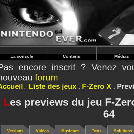
Warning
: Undefined array key "HTTP_REFERER" in
/home/
Warning
: Undefined array key "HTTP_REFERER" in
/home/
La console
Contenu
Médias
Pas encore inscrit ? Venez vou
nouveau
forum
Accueil
Liste des jeux
F-Zero X
Prev
L
es previews du jeu F-Zer
64
Versions
Vidéos
Musiques
Tests
Solutions