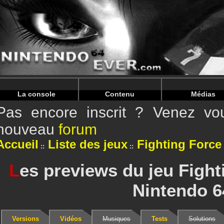
Warning
: Undefined array key "HTTP_REFERER" in
/home/
Warning
: Undefined array key "HTTP_REFERER" in
/home/
La console
Contenu
Médias
Pas encore inscrit ? Venez vou
nouveau
forum
Accueil
Liste des jeux
Fighting Force
L
es previews du jeu Fight
Nintendo 6
Versions
Vidéos
Musiques
Tests
Solutions