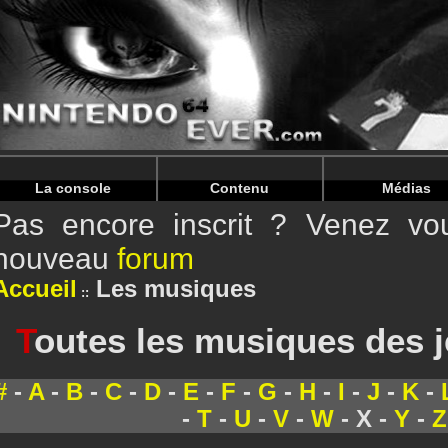
Warning
: Undefined array key "HTTP_REFERER" in
/home/
Warning
: Undefined array key "HTTP_REFERER" in
/home/
La console
Contenu
Médias
Pas encore inscrit ? Venez vou
nouveau
forum
Accueil
Les musiques
T
outes les musiques des 
#
-
A
-
B
-
C
-
D
-
E
-
F
-
G
-
H
-
I
-
J
-
K
-
-
T
-
U
-
V
-
W
- X -
Y
-
Z