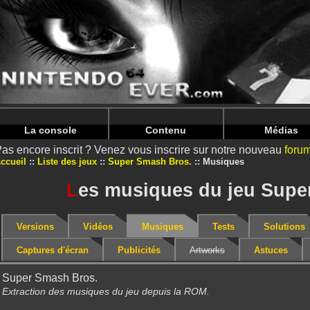
Warning
: Undefined array key "HTTP_REFERER" in
/home/
Warning
: Undefined array key "HTTP_REFERER" in
/home/
La console
Contenu
Médias
as encore inscrit ? Venez vous inscrire sur notre nouveau
foru
ccueil
Liste des jeux
Super Smash Bros.
Musiques
L
es musiques du jeu Supe
Versions
Vidéos
Musiques
Tests
Solutions
Captures d'écran
Publicités
Artworks
Astuces
Super Smash Bros.
Extraction des musiques du jeu depuis la ROM.