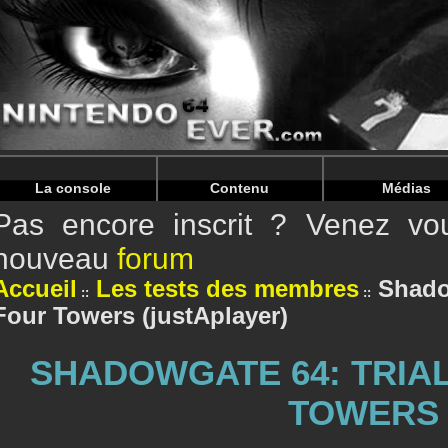
Warning
: Undefined array key "HTTP_REFERER" in
/home/
Warning
: Undefined array key "HTTP_REFERER" in
/home/
La console
Contenu
Médias
Pas encore inscrit ? Venez vou
nouveau
forum
Accueil
Les tests des membres
Shadow
Four Towers (justAplayer)
SHADOWGATE 64: TRIAL
TOWERS