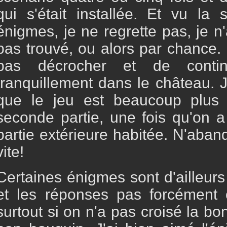
qui s'était installée. Et vu la 
énigmes, je ne regrette pas, je n
pas trouvé, ou alors par chance
pas décrocher et de conti
tranquillement dans le château. J'
que le jeu est beaucoup plus 
seconde partie, une fois qu'on a 
partie extérieure habitée. N'aba
vite!
Certaines énigmes sont d'ailleurs
et les réponses pas forcément c
surtout si on n'a pas croisé la b