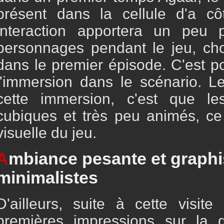
présent dans la cellule d'a cô
interaction apportera un peu 
personnages pendant le jeu, cho
dans le premier épisode. C'est pos
l'immersion dans le scénario. L
cette immersion, c'est que l
cubiques et très peu animés, ce
visuelle du jeu.
A
mbiance pesante et graph
minimalistes
D'ailleurs, suite à cette visite
premières impressions sur la q