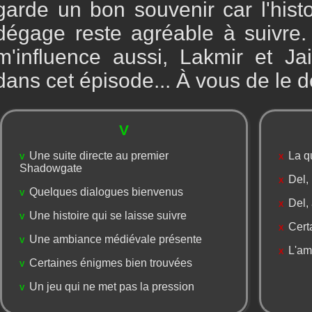
garde un bon souvenir car l'hist
dégage reste agréable à suivre.
m'influence aussi, Lakmir et Jai
dans cet épisode... À vous de le d
V
Une suite directe au premier
La qu
V
X
Shadowgate
Del, 
X
Quelques dialogues bienvenus
V
Del, 
X
Une histoire qui se laisse suivre
V
Certa
X
Une ambiance médiévale présente
V
L'amb
X
Certaines énigmes bien trouvées
V
Un jeu qui ne met pas la pression
V