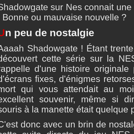
Shadowgate sur Nes connait une 
! Bonne ou mauvaise nouvelle ?
U
n peu de nostalgie
Aaaah Shadowgate ! Étant trentena
découvert cette série sur la N
rappelle d'une histoire originale
d'écrans fixes, d'énigmes retorse
mort qui vous attendait au mo
excellent souvenir, même si di
souris à la manette était quelque 
C'est donc avec un brin de nostal