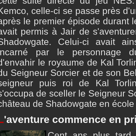
cette suite directe du jeu NES.
Kemco, celle-ci se passe près d'
après le premier épisode durant 
avait permis à Jair de s'aventur
Shadowgate. Celui-ci avait ai
incarné par le personnage du
d'envahir le royaume de Kal Torli
du Seigneur Sorcier et de son Beh
seigneur puis roi de Kal Torli
s'occupa de sceller le Seigneur So
château de Shadowgate en école
L
'aventure commence en pr
Cent ans plus tard,