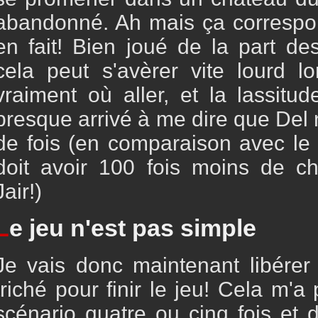
abandonné. Ah mais ça correspon
en fait! Bien joué de la part d
cela peut s'avèrer vite lourd l
vraiment où aller, et la lassitude
presque arrivé à me dire que Del 
de fois (en comparaison avec le
doit avoir 100 fois moins de c
Jair!)
L
e jeu n'est pas simple
Je vais donc maintenant libérer 
triché pour finir le jeu! Cela m'a
scénario quatre ou cinq fois et d