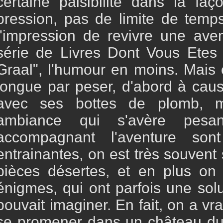
certaine paisibilité dans la fa
pression, pas de limite de temps,
l'impression de revivre une ave
série de Livres Dont Vous Etes
Graal", l'humour en moins. Mais ce
longue par peser, d'abord à cau
avec ses bottes de plomb, m
ambiance qui s'avère pesa
accompagnant l'aventure son
entrainantes, on est très souvent
pièces désertes, et en plus on 
énigmes, qui ont parfois une solu
pouvait imaginer. En fait, on a vr
se promener dans un château du