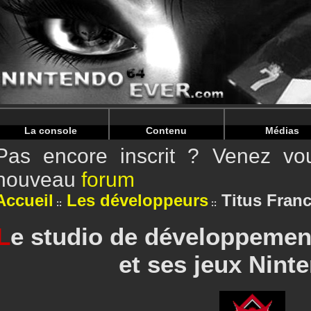
Warning
: Undefined array key "HTTP_REFERER" in
/home/
Warning
: Undefined array key "HTTP_REFERER" in
/home/
La console
Contenu
Médias
Pas encore inscrit ? Venez vou
nouveau
forum
Accueil
Les développeurs
Titus Fran
L
e studio de développemen
et ses jeux Nint