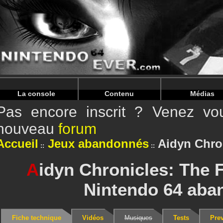
Warning
: Undefined array key "HTTP_REFERER" in
/home/n
Warning
: Undefined array key "HTTP_REFERER" in
/home/n
La console
Contenu
Médias
Pas encore inscrit ? Venez vou
nouveau
forum
Accueil
Jeux abandonnés
Aidyn Chro
A
idyn Chronicles: The F
Nintendo 64 aba
Fiche technique
Vidéos
Musiques
Tests
Pre