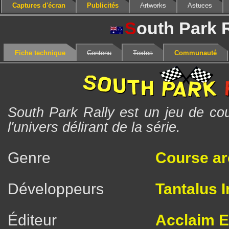
Captures d'écran
Publicités
Artworks
Astuces
S
outh Park 
Fiche technique
Contenu
Textes
Communauté
South Park Rally est un jeu de co
l'univers délirant de la série.
Genre
Course a
Développeurs
Tantalus I
Éditeur
Acclaim E