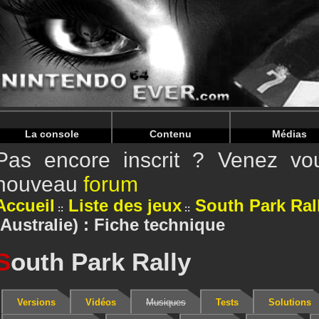
Warning
: Undefined array key "HTTP_REFERER" in
/home/
Warning
: Undefined array key "HTTP_REFERER" in
/home/
La console
Contenu
Médias
Pas encore inscrit ? Venez vou
nouveau
forum
Accueil
Liste des jeux
South Park Ral
(Australie) : Fiche technique
S
outh Park Rally
Versions
Vidéos
Musiques
Tests
Solutions