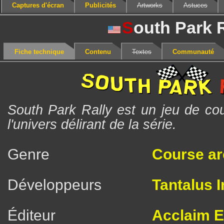
Captures d'écran
Publicités
Artworks
Astuces
S
outh Park 
Fiche technique
Contenu
Textes
Communauté
South Park Rally est un jeu de co
l'univers délirant de la série.
Genre
Course a
Développeurs
Tantalus I
Éditeur
Acclaim E