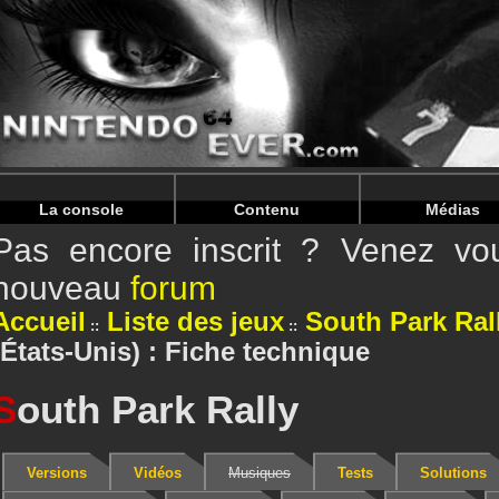
Warning
: Undefined array key "HTTP_REFERER" in
/home/
Warning
: Undefined array key "HTTP_REFERER" in
/home/
La console
Contenu
Médias
Pas encore inscrit ? Venez vou
nouveau
forum
Accueil
Liste des jeux
South Park Ral
(États-Unis) : Fiche technique
S
outh Park Rally
Versions
Vidéos
Musiques
Tests
Solutions