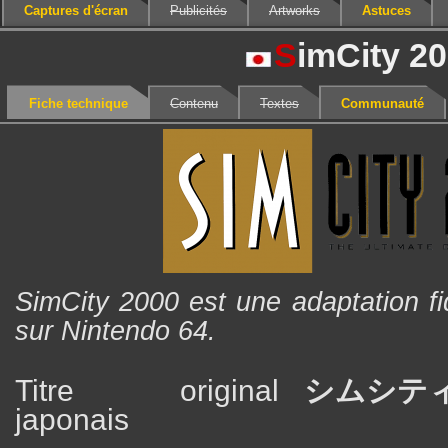
Captures d'écran
Publicités
Artworks
Astuces
S
imCity 2
Fiche technique
Contenu
Textes
Communauté
SimCity 2000 est une adaptation fi
sur Nintendo 64.
Titre original
シムシティ
japonais