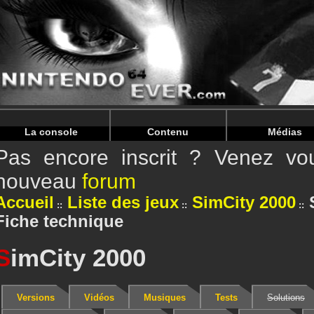
Warning
: Undefined array key "HTTP_REFERER" in
/home/
Warning
: Undefined array key "HTTP_REFERER" in
/home/
La console
Contenu
Médias
Pas encore inscrit ? Venez vou
nouveau
forum
Accueil
Liste des jeux
SimCity 2000
Fiche technique
S
imCity 2000
Versions
Vidéos
Musiques
Tests
Solutions