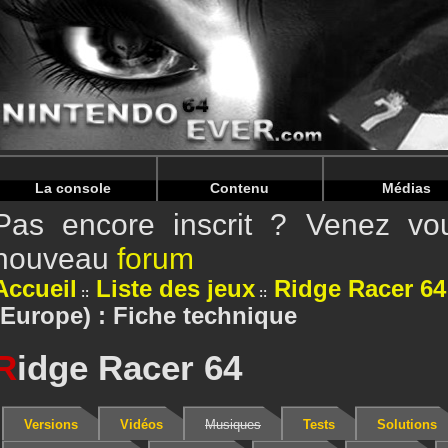
Warning
: Undefined array key "HTTP_REFERER" in
/home/
Warning
: Undefined array key "HTTP_REFERER" in
/home/
La console
Contenu
Médias
Pas encore inscrit ? Venez vou
nouveau
forum
Accueil
Liste des jeux
Ridge Racer 64
(Europe) : Fiche technique
R
idge Racer 64
Versions
Vidéos
Musiques
Tests
Solutions