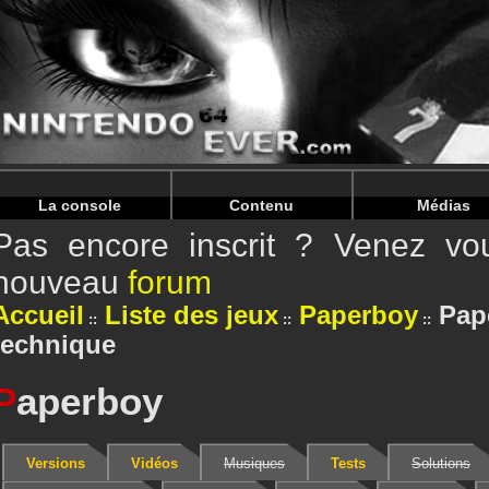
Warning
: Undefined array key "HTTP_REFERER" in
/home/
Warning
: Undefined array key "HTTP_REFERER" in
/home/
La console
Contenu
Médias
Pas encore inscrit ? Venez vou
nouveau
forum
Accueil
Liste des jeux
Paperboy
Pap
technique
P
aperboy
Versions
Vidéos
Musiques
Tests
Solutions