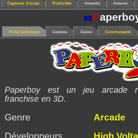
Captures d'écran
Publicités
Artworks
Astuces
P
aperbo
Fiche technique
Contenu
Textes
Communauté
Paperboy est un jeu arcade re
franchise en 3D.
Genre
Arcade
Développeurs
High Volta