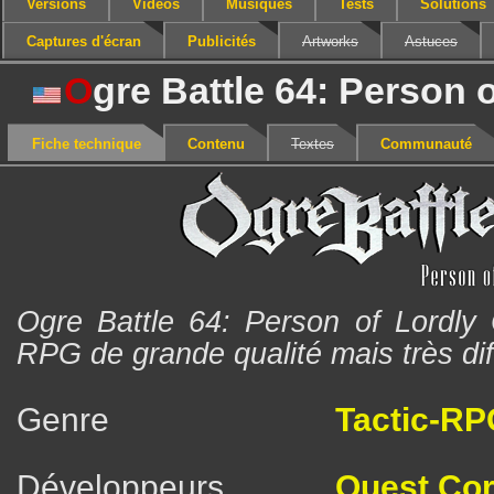
Versions
Vidéos
Musiques
Tests
Solutions
Captures d'écran
Publicités
Artworks
Astuces
O
gre Battle 64: Person o
Fiche technique
Contenu
Textes
Communauté
Ogre Battle 64: Person of Lordly C
RPG de grande qualité mais très diff
Genre
Tactic-RP
Développeurs
Quest Cor