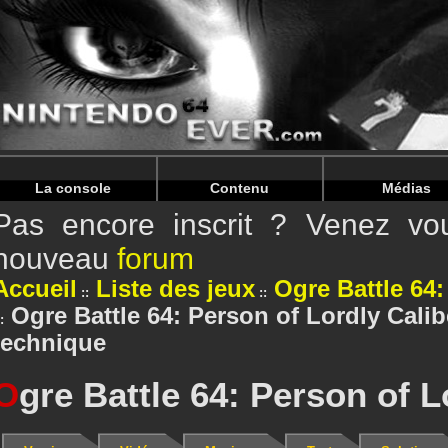
Warning
: Undefined array key "HTTP_REFERER" in
/home/
Warning
: Undefined array key "HTTP_REFERER" in
/home/
La console
Contenu
Médias
Pas encore inscrit ? Venez vou
nouveau
forum
Accueil
Liste des jeux
Ogre Battle 64:
Ogre Battle 64: Person of Lordly Calibe
technique
O
gre Battle 64: Person of L